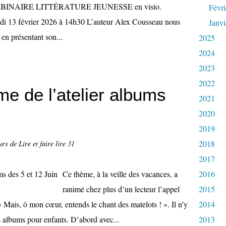
BINAIRE LITTÉRATURE JEUNESSE en visio.
Févri
i 13 février 2026 à 14h30 L’auteur Alex Cousseau nous
Janvi
 en présentant son...
2025
2024
2023
2022
 de l’atelier albums
2021
2020
2019
2018
rs de Lire et faire lire 31
2017
Ce thème, à la veille des vacances, a
2016
ranimé chez plus d’un lecteur l’appel
2015
« Mais, ô mon cœur, entends le chant des matelots ! ». Il n’y
2014
s albums pour enfants. D’abord avec...
2013