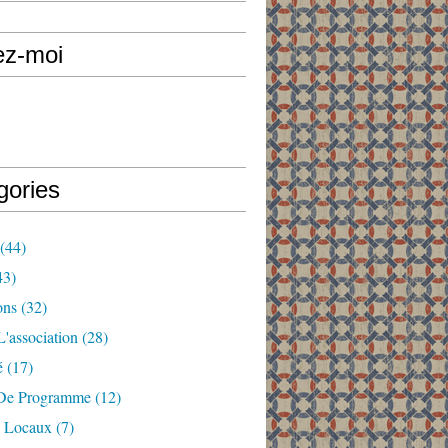
ez-moi
gories
(44)
43)
ons
(32)
'association
(28)
é
(17)
De Programme
(12)
 Locaux
(7)