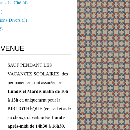
ans La Cité
(4)
4)
ions-Divers
(3)
2)
NVENUE
SAUF PENDANT LES
VACANCES SCOLAIRES, des
permanences sont assurées les
Lundis et Mardis matin de 10h
à 13h
et, uniquement pour la
BIBLIOTHÈQUE (conseil et aide
les Lundis
au choix), ouverture
après-midi de 14h30 à 16h30.