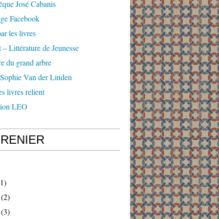
èque José Cabanis
age Facebook
ar les livres
 – Littérature de Jeunesse
e du grand arbre
 Sophie Van der Linden
s livres relient
tion LEO
GRENIER
1)
(2)
(3)