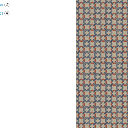
er
(2)
er
(4)