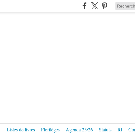
5
Listes de livres
Florilèges
Agenda 25/26
Statuts
RI
Con