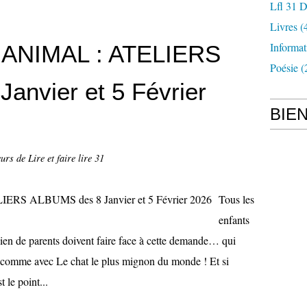
Lfl 31 D
Livres
(
Informat
’ANIMAL : ATELIERS
Poésie
(
anvier et 5 Février
BIE
rs de Lire et faire lire 31
Tous les
enfants
ien de parents doivent faire face à cette demande… qui
s, comme avec Le chat le plus mignon du monde ! Et si
 le point...