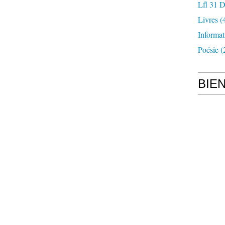
Lfl 31 D
Livres
(
Informat
Poésie
(
BIE