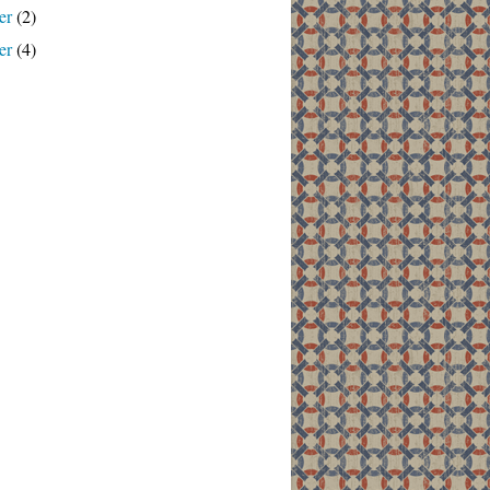
er
(2)
er
(4)