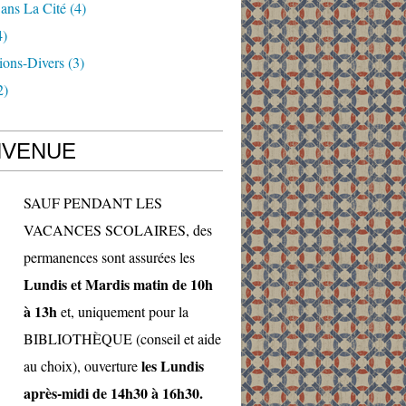
ans La Cité
(4)
4)
ions-Divers
(3)
2)
NVENUE
SAUF PENDANT LES
VACANCES SCOLAIRES, des
permanences sont assurées les
Lundis et Mardis matin de 10h
à 13h
et, uniquement pour la
BIBLIOTHÈQUE (conseil et aide
les Lundis
au choix), ouverture
après-midi de 14h30 à 16h30.