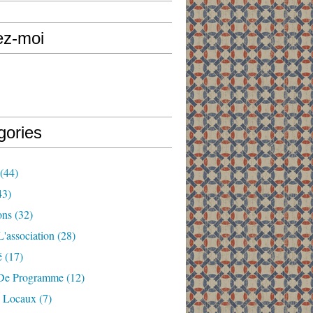
ez-moi
gories
(44)
43)
ons
(32)
'association
(28)
é
(17)
De Programme
(12)
 Locaux
(7)