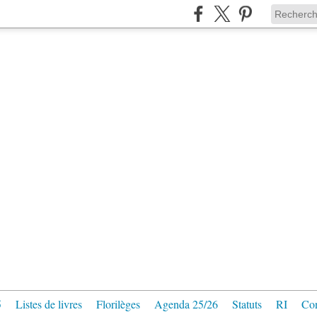
5
Listes de livres
Florilèges
Agenda 25/26
Statuts
RI
Con