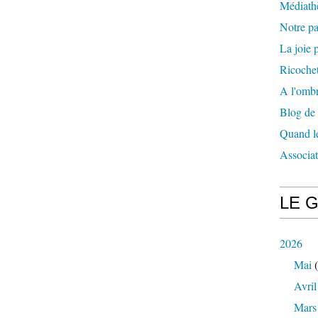
Médiath
Notre p
La joie p
Ricochet
A l'ombr
Blog de
Quand le
Associa
LE 
2026
Mai
(
Avril
Mars