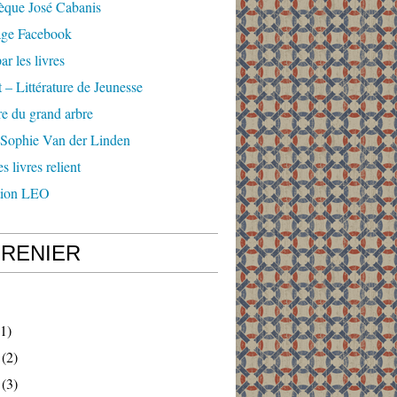
èque José Cabanis
age Facebook
ar les livres
 – Littérature de Jeunesse
e du grand arbre
 Sophie Van der Linden
s livres relient
tion LEO
GRENIER
1)
(2)
(3)