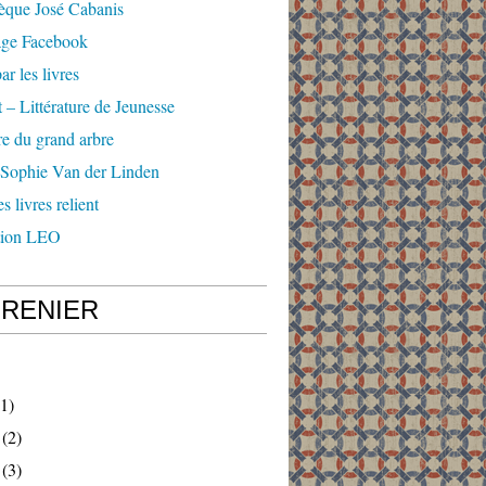
èque José Cabanis
age Facebook
ar les livres
 – Littérature de Jeunesse
e du grand arbre
 Sophie Van der Linden
s livres relient
tion LEO
GRENIER
1)
(2)
(3)