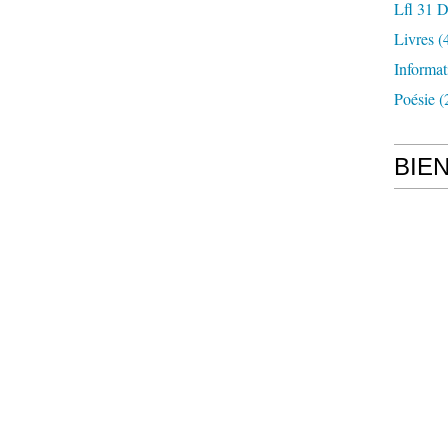
Lfl 31 D
Livres
(
Informat
Poésie
(
BIE