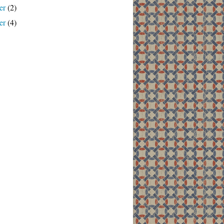
er
(2)
er
(4)