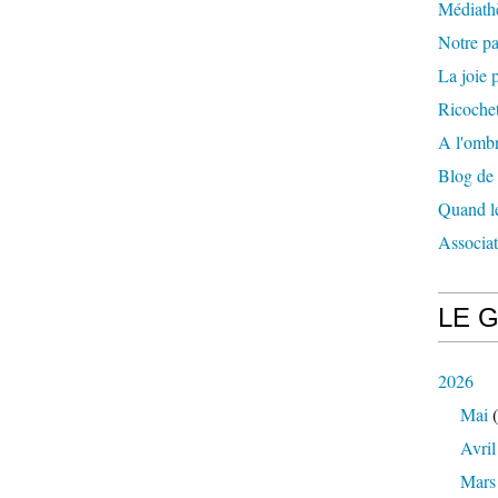
Médiath
Notre p
La joie p
Ricochet
A l'ombr
Blog de
Quand le
Associa
LE 
2026
Mai
(
Avril
Mars