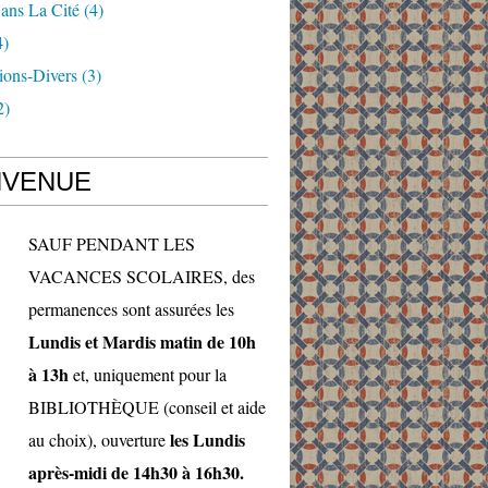
ans La Cité
(4)
4)
ions-Divers
(3)
2)
NVENUE
SAUF PENDANT LES
VACANCES SCOLAIRES, des
permanences sont assurées les
Lundis et Mardis matin de 10h
à 13h
et, uniquement pour la
BIBLIOTHÈQUE (conseil et aide
les Lundis
au choix), ouverture
après-midi de 14h30 à 16h30.