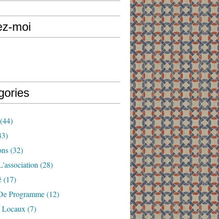
ez-moi
gories
(44)
43)
ons
(32)
'association
(28)
é
(17)
De Programme
(12)
 Locaux
(7)