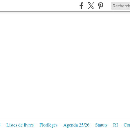
5
Listes de livres
Florilèges
Agenda 25/26
Statuts
RI
Con