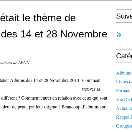
’était le thème de
Suiv
s des 14 et 28 Novembre
Caté
inateurs de LFL31
Albums
Comment
Livres
(
trouver sa
Formati
 différent ? Comment entrer en relation avec ceux qui sont
Vie De L
 couleur de peau, par leur origine ? Beaucoup d’albums sur
Actualit
Rappel 
Groupes