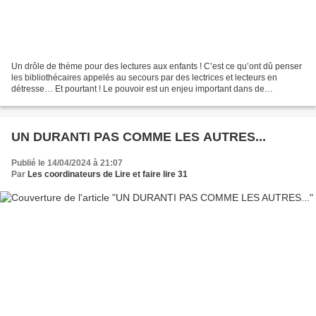
Un drôle de thème pour des lectures aux enfants ! C’est ce qu’ont dû penser
les bibliothécaires appelés au secours par des lectrices et lecteurs en
détresse… Et pourtant ! Le pouvoir est un enjeu important dans de
nombreux albums, et la moisson des bénévoles...
UN DURANTI PAS COMME LES AUTRES...
Publié le 14/04/2024 à 21:07
Par
Les coordinateurs de Lire et faire lire 31