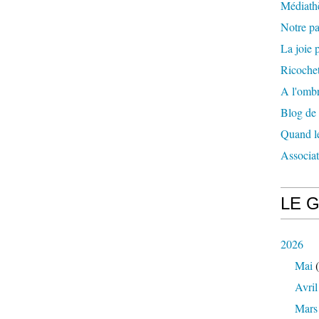
Médiath
Notre p
La joie p
Ricochet
A l'ombr
Blog de
Quand le
Associa
LE 
2026
Mai
(
Avril
Mars