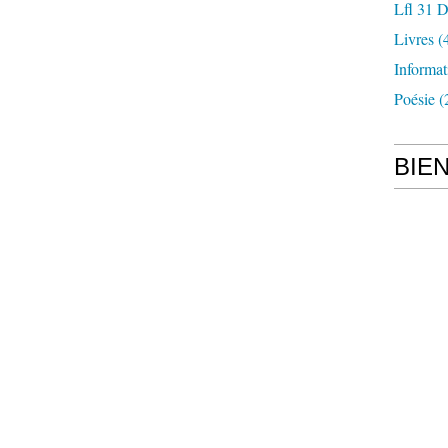
Lfl 31 D
Livres
(
Informat
Poésie
(
BIE