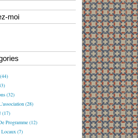
ez-moi
gories
(44)
43)
ons
(32)
'association
(28)
é
(17)
De Programme
(12)
 Locaux
(7)