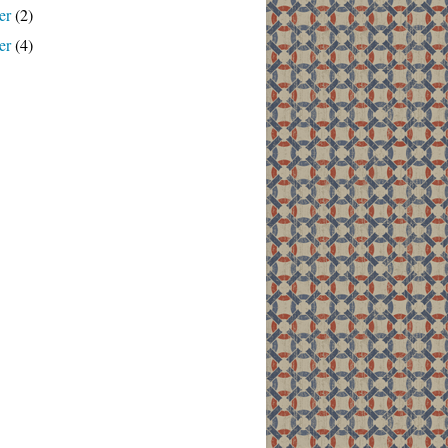
er
(2)
er
(4)