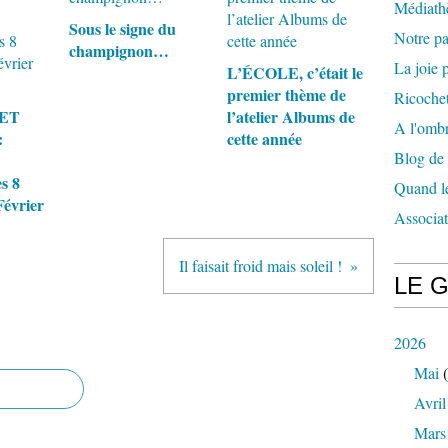
Médiath
Sous le signe du
Notre p
champignon…
La joie p
L’ÉCOLE, c’était le
premier thème de
Ricochet
ET
l’atelier Albums de
A l'ombr
:
cette année
Blog de
s 8
Quand le
Février
Associa
Il faisait froid mais soleil !
LE 
2026
Mai
(
Avril
Mars