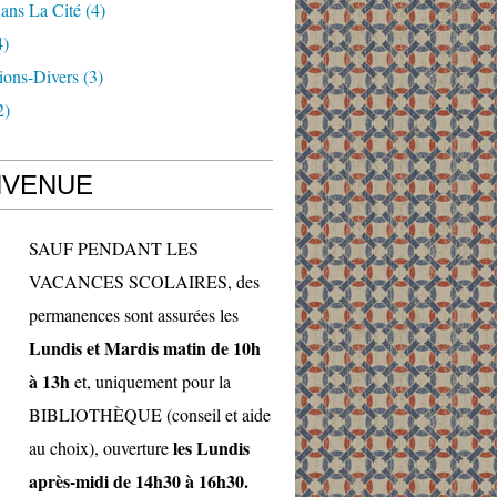
ans La Cité
(4)
4)
ions-Divers
(3)
2)
NVENUE
SAUF PENDANT LES
VACANCES SCOLAIRES, des
permanences sont assurées les
Lundis et Mardis matin de 10h
à 13h
et, uniquement pour la
BIBLIOTHÈQUE (conseil et aide
les Lundis
au choix), ouverture
après-midi de 14h30 à 16h30.