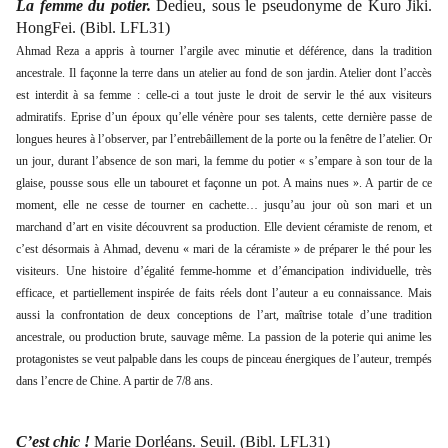
La femme du potier.
Dedieu, sous le pseudonyme de Kuro Jiki.
HongFei. (Bibl. LFL31)
Ahmad Reza a appris à tourner l’argile avec minutie et déférence, dans la tradition
ancestrale. Il façonne la terre dans un atelier au fond de son jardin. Atelier dont l’accès
est interdit à sa femme : celle-ci a tout juste le droit de servir le thé aux visiteurs
admiratifs. Eprise d’un époux qu’elle vénère pour ses talents, cette dernière passe de
longues heures à l’observer, par l’entrebâillement de la porte ou la fenêtre de l’atelier. Or
un jour, durant l’absence de son mari, la femme du potier « s’empare à son tour de la
glaise, pousse sous elle un tabouret et façonne un pot. A mains nues ». A partir de ce
moment, elle ne cesse de tourner en cachette… jusqu’au jour où son mari et un
marchand d’art en visite découvrent sa production. Elle devient céramiste de renom, et
c’est désormais à Ahmad, devenu « mari de la céramiste » de préparer le thé pour les
visiteurs. Une histoire d’égalité femme-homme et d’émancipation individuelle, très
efficace, et partiellement inspirée de faits réels dont l’auteur a eu connaissance. Mais
aussi la confrontation de deux conceptions de l’art, maîtrise totale d’une tradition
ancestrale, ou production brute, sauvage même. La passion de la poterie qui anime les
protagonistes se veut palpable dans les coups de pinceau énergiques de l’auteur, trempés
dans l’encre de Chine. A partir de 7/8 ans.
C’est chic !
Marie Dorléans. Seuil. (Bibl. LFL31)