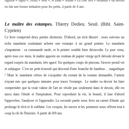
signifie « sapin », Holtz « bois », et Blatt « feuille » Le côté très « enfantin » du dessin
en fait une bonne initiation pour les petits, à partir de 4 ans.
Le maître des estampes.
Thierry Dedieu. Seuil. (Bibl. Saint-
Cyprien)
Ce livre comprend deux parties distinctes. D'abord, un récit illustré : nous suivons un
riche mandarin souhaitant acheter une estampe à un grand peintre. Le mandarin
s'impatiente : sa commande tarde, et le peintre semble bien désinvolte.
Le jour venu,
après tous ces mois, le maître apporte un rouleau de papier vierge qu'il déroule devant le
regard surpris du mandarin, très agacé. En quelques coups de pinceau, l'œuvre prend vie
et subjugue. C'est un petit écureuil qui descend d'une branche de bambou… magnifique
!
Mais le mandarin refuse de s'acquitter du restant de la somme demandée, l’artiste
n'ayant mis que quelques minutes pour tracer l'estampe. Le maître va devoir lui faire
comprendre que la vraie valeur de l'art ne réside pas seulement dans le dessin, elle est
aussi dans l'étude et l'inspiration. Pour reproduire la vie, la beauté, il faut d'abord
l'approcher, l'analyser et l'apprendre. La seconde partie nous livre un carnet d'étude qui
prolonge le récit et le sublime. Les croquis, les encres et les peintures nous offrent tout à
coup la clé de l'histoire. A partir de 8/9 ans.