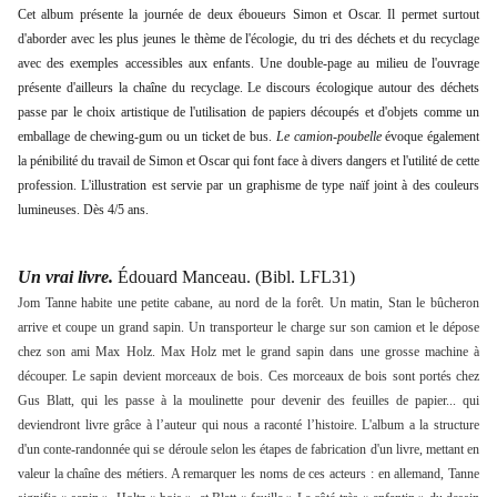
Cet album présente la journée de deux éboueurs Simon et Oscar.
Il permet surtout
d'aborder avec les plus jeunes le thème de l'écologie, du tri des déchets et du recyclage
avec des exemples accessibles aux enfants. Une double-page au milieu de l'ouvrage
présente d'ailleurs la chaîne du recyclage. Le discours écologique autour des déchets
passe par le choix artistique de l'utilisation de papiers découpés et d'objets comme un
emballage de chewing-gum ou un ticket de bus.
Le camion-poubelle
évoque également
la pénibilité du travail de Simon et Oscar qui font face à divers dangers et l'utilité de cette
profession. L'illustration est servie par un graphisme de type naïf joint à des couleurs
lumineuses. Dès 4/5 ans.
Un vrai livre.
Édouard Manceau. (Bibl. LFL31)
Jom Tanne habite une petite cabane, au nord de la forêt. Un matin, Stan le bûcheron
arrive et coupe un grand sapin. Un transporteur le charge sur son camion et le dépose
chez son ami Max Holz. Max Holz met le grand sapin dans une grosse machine à
découper. Le sapin devient morceaux de bois. Ces morceaux de bois sont portés chez
Gus Blatt, qui les passe à la moulinette pour devenir des feuilles de papier... qui
deviendront livre grâce à l’auteur qui nous a raconté l’histoire. L'album a la structure
d'un conte-randonnée qui se déroule selon les étapes de fabrication d'un livre, mettant en
valeur la chaîne des métiers. A remarquer les noms de ces acteurs : en allemand, Tanne