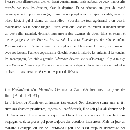
à écrire merveilleusement bien en lisant constamment, mais au bout de deux manuscrits
refusés par tous les éditeurs, c'est la déprime.
Et sa réaction, un jour de grand
découragement : pour se venger, il envoie un projet aussi nul que possible, avec un
héros idiot, à qui il donne un nom idiot : Poussin. Le tout agrémenté d’un dessin
mochissime. Ah la bonne blague ! Mais voilà que
Poussin
est retenu. Il devient même
un best-seller mondial, donnant naissance à des dizaines de titres, films et séries, et
même gadgets. Après
Poussin fait du ski
, il y aura
Poussin fait du vélo
, et même
Poussin fait caca
... Notre écrivain ne peut plus s’en débarrasser. Un jour, une rencontre
avec ses lecteurs l’amène cependant à réfléchir. Poussin fait rire les enfants, il les touche,
les accompagne, les aide à grandir. L’écrivain devenu vieux s’interroge : il y a tout ça
dans
Poussin
?
Beaucoup d’humour caustique, aux dépens des éditeurs et de l’industrie
du livre... mais aussi des écrivains. A partir de 8/9 ans.
Le Président du Monde.
Germano Zullo/Albertine. La joie de
lire. (Bibl. LFL31)
Le Président du Monde est un homme très occupé. Son téléphone sonne sans arrêt ;
entre ses dossiers prioritaires, urgents ou confidentiels, il ne sait plus où donner de la
tête. Sans parler de ses conseillers qui rêvent tous d’une promotion et le harcèlent sans
vergogne, et de la presse qui pose toujours des questions indiscrètes. Mais un jour un
monstre s’échappe du lac de Tout-là-haut (où l’on s’est toujours débarrassé des