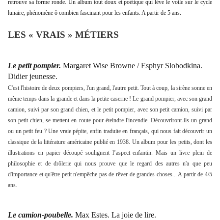
retrouve sa forme ronde.
Un album tout doux et poétique qui lève le voile sur le cycle
lunaire, phénomène ô combien fascinant pour les enfants. A partir de 5 ans.
LES « VRAIS » MÉTIERS
Le petit pompier.
Margaret Wise Browne / Esphyr Slobodkina.
Didier jeunesse.
C'est l'histoire de deux pompiers, l'un grand, l'autre petit. Tout à coup, la sirène sonne en
même temps dans la grande et dans la petite caserne ! Le grand pompier, avec son grand
camion, suivi par son grand chien, et le petit pompier, avec son petit camion, suivi par
son petit chien, se mettent en route pour éteindre l'incendie. Découvriront-ils un grand
ou un petit feu ?
Une vraie pépite, enfin traduite en français, qui nous fait découvrir un
classique de la littérature américaine publié en 1938. Un album pour les petits, dont les
illustrations en papier découpé soulignent l’aspect enfantin. Mais un livre plein de
philosophie et de drôlerie qui nous prouve que le regard des autres n'a que peu
d'importance et qu'être petit n'empêche pas de rêver de grandes choses... A partir de 4/5
ans.
Le camion-poubelle.
Max Estes. La joie de lire.