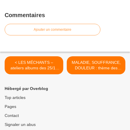
Commentaires
Ajouter un commentaire
< LES MÉCHANTS –
MALADIE, SOUFFRANCE,
ateliers albums des 25/11
DOULEUR : thème des
et 2/12…l’année dernière !
ateliers Albums de 3 et 10
Février 2022 >
Hébergé par Overblog
Top articles
Pages
Contact
Signaler un abus