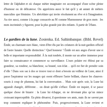
lettre de l'alphabet et où chaque métier imaginaire est accompagné d'une scène pleine
d'humour ou de délicatesse. On appréciera aussi le fait qu'il y ait autant de métiers
masculins que féminins. Un abécédaire qui invite résolument au rêve et à l'imagination.
Au rire aussi, comme à la page consacrée au M comme Marmonneur de gros mots : les
mots incriminés y figurent, pour la plus grande joie des enfants. A partir de 5/6ans.
Le gardien de la lune
. Zosienka. Ed. Saltimbanque. (Bibl. Revel)
Émile, un charmant ours blanc, vient d'être élu par les créatures de la nuit gardien officiel
de l'astre lunaire. Quelle distinction ! Quel honneur ! Émile est aux anges d'avoir une si
belle et importante responsabilité. À la nuit tombée, il monte sur un arbre immense pour
faire sa connaissance et commencer sa surveillance. L'ours polaire est ébloui par sa
grandeur, sa rondeur, sa blancheur, sa beauté, son éclat… qu'il est fier de prendre soin
d’elle ! Dans son sac à dos se trouve tout ce dont a besoin un veilleur de Lune, ainsi il
passe l'aspirateur sur les nuages qui osent effleurer l'astre brillant, chasse les chauves-
souris à coup de plumeau, lui fait la conversation… Mais soir après soir, la Lune lui
apparaît changée, différente… on dirait qu'elle s'efface. Émile est inquiet, il se passe
quelque chose de bizarre : la Lune lui échappe, en ne devenant plus qu’un mince
croissant imperceptible. En plein désarroi, il questionne ses amis, mais ils ne savent pas
trop comment expliquer le phénomène. Puis, progressivement, la Lune revient et