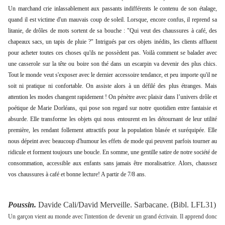
Un marchand crie inlassablement aux passants indifférents le contenu de son étalage,
quand il est victime d'un mauvais coup de soleil. Lorsque, encore confus, il reprend sa
litanie, de drôles de mots sortent de sa bouche : "Qui veut des chaussures à café, des
chapeaux sacs, un tapis de pluie ?" Intrigués par ces objets inédits, les clients affluent
pour acheter toutes ces choses qu'ils ne possèdent pas.
Voilà comment se balader avec
une casserole sur la tête ou boire son thé dans un escarpin va devenir des plus chics.
Tout le monde veut s'exposer avec le dernier accessoire tendance, et peu importe qu'il ne
soit ni pratique ni confortable. On assiste alors à un défilé des plus étranges. Mais
attention les modes changent rapidement ! On pénètre avec plaisir dans l’univers drôle et
poétique de Marie Dorléans, qui pose son regard sur notre quotidien entre fantaisie et
absurde. Elle transforme les objets qui nous entourent en les détournant de leur utilité
première, les rendant follement attractifs pour la population blasée et suréquipée. Elle
nous dépeint avec beaucoup d'humour les effets de mode qui peuvent parfois tourner au
ridicule et forment toujours une boucle.
En somme, une gentille satire de notre société de
consommation, accessible aux enfants sans jamais être moralisatrice.
Alors, chaussez
vos chaussures à café et bonne lecture! A partir de 7/8 ans.
Poussin.
Davide Cali/David Merveille. Sarbacane. (Bibl. LFL31)
Un garçon vient au monde avec l'intention de devenir un grand écrivain. Il apprend donc