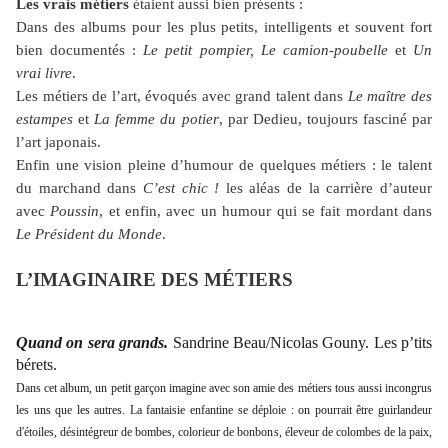
Les vrais métiers
étaient aussi bien présents :
Dans des albums pour les plus petits, intelligents et souvent fort
bien documentés :
Le petit
pompier, Le camion-poubelle
et
Un
vrai livre
.
Les métiers de l’art, évoqués avec grand talent dans
Le maître des
estampes
et
La femme du potier
, par Dedieu, toujours fasciné par
l’art japonais.
Enfin une vision pleine d’humour de quelques métiers : le talent
du marchand dans
C’est chic !
les aléas de la carrière d’auteur
avec
Poussin
, et enfin, avec un humour qui se fait mordant dans
Le Président du Monde
.
L’IMAGINAIRE DES MÉTIERS
Quand on sera grands.
Sandrine Beau/Nicolas Gouny. Les p’tits
bérets.
Dans cet album, un petit garçon imagine avec son amie des métiers tous aussi incongrus
les uns que les autres. La fantaisie enfantine se déploie : on pourrait être guirlandeur
d'étoiles, désintégreur de bombes, colorieur de bonbons, éleveur de colombes de la paix,