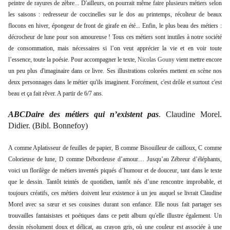
peintre de rayures de zèbre... D'ailleurs, on pourrait même faire plusieurs métiers selon
les saisons : redresseur de coccinelles sur le dos au printemps, récolteur de beaux
flocons en hiver, épongeur de front de girafe en été...
Enfin, le plus beau des métiers :
décrocheur de lune pour son amoureuse ! Tous ces métiers sont inutiles à notre société
de consommation, mais nécessaires si l’on veut apprécier la vie et en voir toute
l’essence, toute la poésie. Pour accompagner le texte,
Nicolas Gouny
vient mettre encore
un peu plus d'imaginaire dans ce livre. Ses illustrations colorées mettent en scène nos
deux personnages dans le métier qu'ils imaginent. Forcément, c'est drôle et surtout c'est
beau et ça fait rêver. A partir de 6/7 ans.
ABCDaire des métiers qui n’existent pas
. Claudine Morel.
Didier. (Bibl. Bonnefoy)
A comme Aplatisseur de feuilles de papier, B comme Bisouilleur de cailloux, C comme
Colorieuse de lune, D comme Débordeuse d’amour… Jusqu’au Zébreur d’éléphants,
voici un florilège de métiers inventés piqués d’humour et de douceur, tant dans le texte
que le dessin. Tantôt teintés de quotidien, tantôt nés d’une rencontre improbable, et
toujours créatifs, ces métiers doivent leur existence à un jeu auquel se livrait Claudine
Morel avec sa sœur et ses cousines durant son enfance. Elle nous fait partager ses
trouvailles fantaisistes et poétiques dans ce petit album qu'elle illustre également. Un
dessin résolument doux et délicat, au crayon gris, où une couleur est associée à une