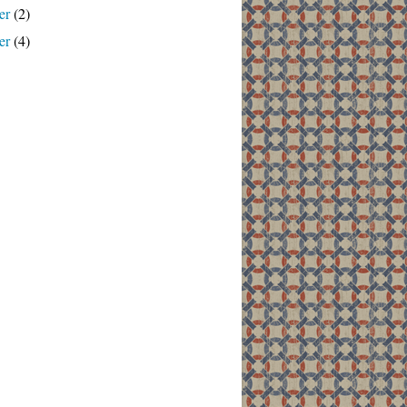
er
(2)
er
(4)