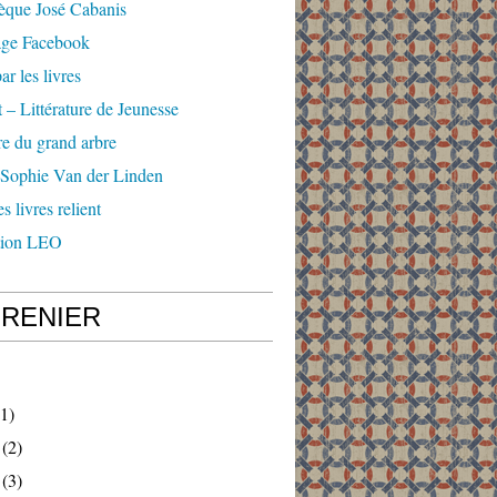
èque José Cabanis
age Facebook
ar les livres
 – Littérature de Jeunesse
e du grand arbre
 Sophie Van der Linden
s livres relient
tion LEO
GRENIER
1)
(2)
(3)