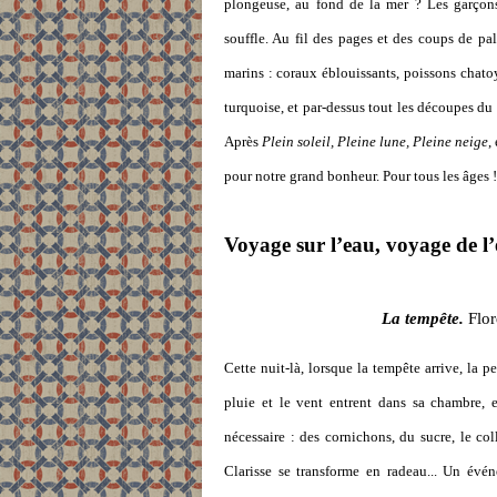
plongeuse, au fond de la mer ? Les garçons r
souffle. Au fil des pages et des coups de pa
marins : coraux éblouissants, poissons chato
turquoise, et par-dessus tout les découpes du 
Après
Plein soleil,
Pleine lune, Pleine neige
,
pour notre grand bonheur. Pour tous les âges !
Voyage sur l’eau, voyage de l
La tempête.
Flor
Cette nuit-là, lorsque la tempête arrive, la p
pluie et le vent entrent dans sa chambre, e
nécessaire : des cornichons, du sucre, le col
Clarisse se transforme en radeau... Un évé