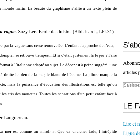
du monde marin. La beauté du graphisme s’allie à un texte plein de
a vague.
Suzy Lee. Ecole des loisirs. (Bibl. Isards, LFL31)
S'abo
née par la vague sans cesse renouvelée. L’enfant s’approche de l’eau,
dompter, se retrouve trempée... Et si c’était justement là le jeu ? Faire
Abonnez-
format à l’italienne adapté au sujet. Le décor est à peine suggéré : une
articles 
 à droite le bleu de la mer, le blanc de l’écume. La pliure marque la
exte, mais la puissance d’évocation des illustrations est telle qu’on
et les cris des mouettes. Toutes les sensations d’un petit enfant face à
s.
LE 
.
er-Languereau
Lire et fa
 La mer est comme un miroir ». Que va chercher Jade, l’intrépide
Ligue de