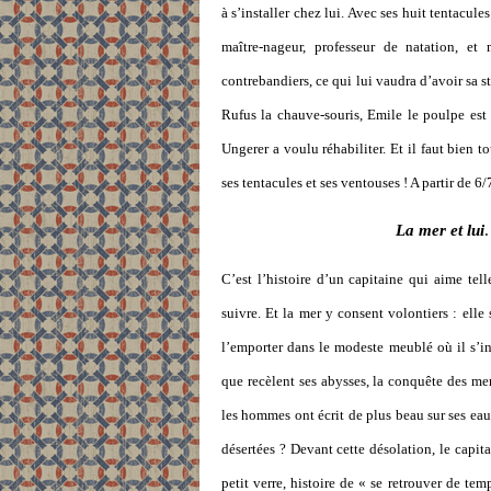
à s’installer chez lui. Avec ses huit tentacules
maître-nageur, professeur de natation, et
contrebandiers, ce qui lui vaudra d’avoir sa st
Rufus la chauve-souris, Emile le poulpe es
Ungerer a voulu réhabiliter. Et il faut bien 
ses tentacules et ses ventouses ! A partir de 6/
La mer et lui
C’est l’histoire d’un capitaine qui aime tell
suivre. Et la mer y consent volontiers : elle
l’emporter dans le modeste meublé où il s’inst
que recèlent ses abysses, la conquête des mer
les hommes ont écrit de plus beau sur ses ea
désertées ? Devant cette désolation, le capi
petit verre, histoire de « se retrouver de tem