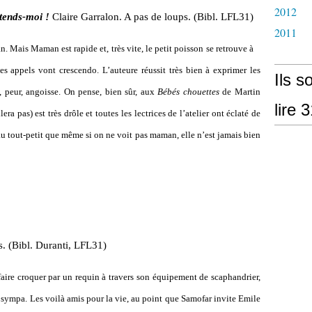
2012
tends-moi !
Claire Garralon. A pas de loups. (Bibl. LFL31)
2011
. Mais Maman est rapide et, très vite, le petit poisson se retrouve à
 ses appels vont crescendo. L’auteure réussit très bien à exprimer les
Ils s
, peur, angoisse. On pense, bien sûr, aux
Bébés chouettes
de Martin
lire 
a pas) est très drôle et toutes les lectrices de l’atelier ont éclaté de
u tout-petit que même si on ne voit pas maman, elle n’est jamais bien
s. (Bibl. Duranti, LFL31)
ire croquer par un requin à travers son équipement de scaphandrier,
e sympa. Les voilà amis pour la vie, au point que Samofar invite Emile