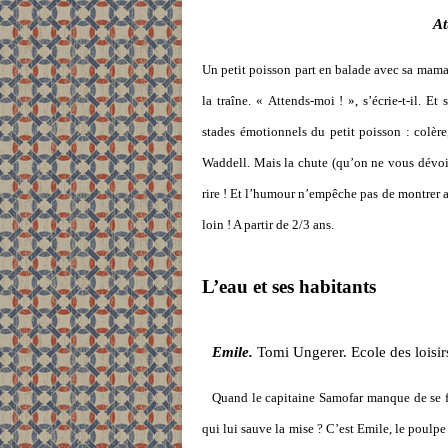
At
Un petit poisson part en balade avec sa maman
la traîne. « Attends-moi ! », s’écrie-t-il. Et
stades émotionnels du petit poisson : colère
Waddell. Mais la chute (qu’on ne vous dévoiler
rire ! Et l’humour n’empêche pas de montrer a
loin ! A partir de 2/3 ans.
L’eau et ses habitants
Emile.
Tomi Ungerer. Ecole des loisir
Quand le capitaine Samofar manque de se fa
qui lui sauve la mise ? C’est Emile, le poulp