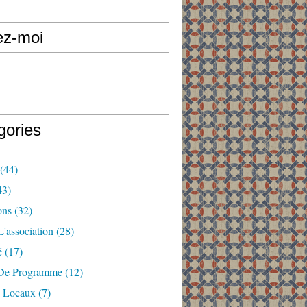
ez-moi
gories
(44)
43)
ons
(32)
'association
(28)
é
(17)
De Programme
(12)
 Locaux
(7)