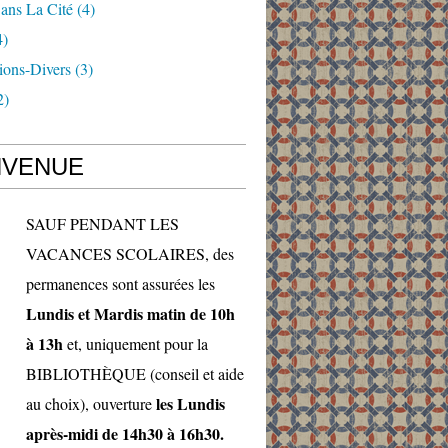
ans La Cité
(4)
4)
ions-Divers
(3)
2)
NVENUE
SAUF PENDANT LES
VACANCES SCOLAIRES, des
permanences sont assurées les
Lundis et Mardis matin de 10h
à 13h
et, uniquement pour la
BIBLIOTHÈQUE (conseil et aide
les Lundis
au choix), ouverture
après-midi de 14h30 à 16h30.