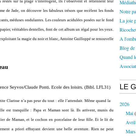
estés sur la plage s’interrogent, ils l’observent et retiennent leur
Médiath
lme de Jade, on découvre les fabuleux trésors que recèlent les fonds
Notre p
La joie p
yants, méduses ondulantes. Les couleurs acidulées posées sur le fond
Ricochet
papier, véritables dentelles, font de cet album un régal pour les yeux.
A l'ombr
 exploitant la magie du noir et blanc, Antoine Guilloppé se renouvelle
Blog de
Quand le
Associa
’eau
LE 
ence Seyvos/Claude Ponti. Ecole des loisirs. (Bibl. LFL31)
etite Clarisse n’a pas peur du tout : elle l’attendait. Même quand la
2026
lle est tranquille : Papa et Maman sont là. Ils arrivent, munis du
Mai
(
lier de Maman, et le cochon en porcelaine de leur fille. Et le lit de
Avril
nement a priori effrayant devient une belle aventure. Rien ne peut
Mars