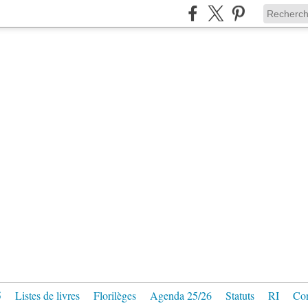
5
Listes de livres
Florilèges
Agenda 25/26
Statuts
RI
Con