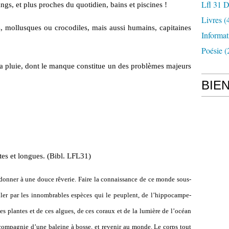
Lfl 31 D
gs, et plus proches du quotidien, bains et piscines !
Livres
(
s, mollusques ou crocodiles, mais aussi humains, capitaines
Informat
Poésie
(
 la pluie, dont le manque constitue un des problèmes majeurs
BIE
tes et longues. (Bibl. LFL31)
andonner à une douce rêverie. Faire la connaissance de ce monde sous-
ller par les innombrables espèces qui le peuplent, de l’hippocampe-
es plantes et de ces algues, de ces coraux et de la lumière de l’océan
n compagnie d’une baleine à bosse, et revenir au monde. Le corps tout