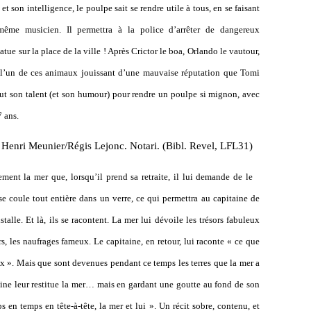
 et son intelligence, le poulpe sait se rendre utile à tous, en se faisant
 même musicien. Il permettra à la police d’arrêter de dangereux
atue sur la place de la ville ! Après Crictor le boa, Orlando le vautour,
t l’un de ces animaux jouissant d’une mauvaise réputation que Tomi
tout son talent (et son humour) pour rendre un poulpe si mignon, avec
7 ans.
. Henri Meunier/Régis Lejonc. Notari. (Bibl. Revel, LFL31)
ement la mer que, lorsqu’il prend sa retraite, il lui demande de le
 se coule tout entière dans un verre, ce qui permettra au capitaine de
alle. Et là, ils se racontent. La mer lui dévoile les trésors fabuleux
s, les naufrages fameux. Le capitaine, en retour, lui raconte « ce que
ux ». Mais que sont devenues pendant ce temps les terres que la mer a
taine leur restitue la mer… mais en gardant une goutte au fond de son
ps en temps en tête-à-tête, la mer et lui ». Un récit sobre, contenu, et