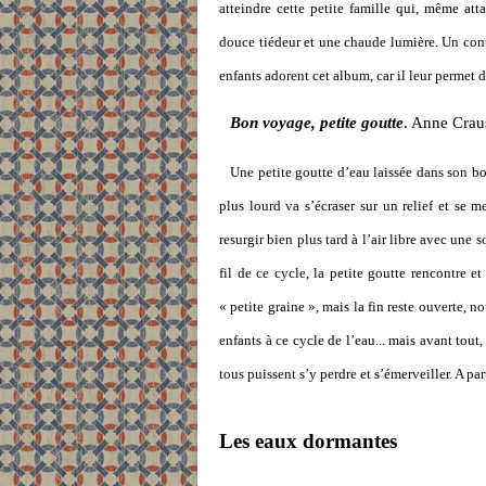
atteindre cette petite famille qui, même att
douce tiédeur et une chaude lumière. Un cont
enfants adorent cet album, car il leur permet d
Bon voyage, petite goutte
. Anne Crau
Une petite goutte d’eau laissée dans son bo
plus lourd va s’écraser sur un relief et se m
resurgir bien plus tard à l’air libre avec une s
fil de ce cycle, la petite goutte rencontre e
« petite graine », mais la fin reste ouverte, 
enfants à ce cycle de l’eau... mais avant tou
tous puissent s’y perdre et s’émerveiller. A par
Les eaux dormantes