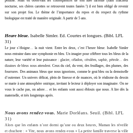
pénible. Mais en observant les conséquences de son idée farfelue (sans fraîcheur
nocturne, ses chères carottes se retrouvent toutes fanées !) il est bien obligé de revenir
sur son projet fou. Le thème de l’importance du repos et du respect du rythme
biologique est traité de manière originale. A partir de 5 ans.
Heure bleue.
Isabelle Simler. Ed. Courtes et longues. (Bibl. LFL
31)
Le jour s’éloigne… la nuit vient. Entre les deux, c’est l’heure bleue. Isabelle Simler
nous entraine dans une symphonie en bleu. Un imagier pour célébrer tous les bleus de la
nature, leur variété et leur puissance :
glacier, céladon, céruléen, saphir, pétrole… des
dizaines de bleus nous attendent.
Ceux du ciel, du vent, des feuillages, des plumes, des
fourrures. Des animaux bleus que nous ignorions, comme le geai bleu ou la demoiselle
d’outremer. Un univers délicat, plein de finesse et de nuances, où le réalisme du dessin
se marie à une atmosphère onirique, invitant le lecteur à déployer son imaginaire. On ne
vous le cache pas, on adore… et les enfants sont aussi éblouis que nous. A lire dès la
maternelle, et très longtemps après.
Nous avons rendez-vous.
Marie Dorléans. Seuil. (Bibl. LFL
31)
Alors que les enfants n’ont dormi qu’une ou deux heures, Maman les réveille
et chuchote : « Vite, nous avons rendez-vous » La petite famille traverse la ville