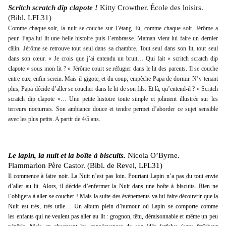
Scritch scratch dip clapote
!
Kitty Crowther. École des loisirs.
(Bibl. LFL31)
Comme chaque soir, la nuit se couche sur l’étang. Et, comme chaque soir, Jérôme a
peur. Papa lui lit une belle histoire puis l’embrasse. Maman vient lui faire un dernier
câlin. Jérôme se retrouve tout seul dans sa chambre. Tout seul dans son lit, tout seul
dans son cœur. « Je crois que j’ai entendu un bruit… Qui fait « scritch scratch dip
clapote » sous mon lit ? » Jérôme court se réfugier dans le lit des parents. Il se couche
entre eux, enfin serein. Mais il gigote, et du coup, empêche Papa de dormir. N’y tenant
plus, Papa décide d’aller se coucher dans le lit de son fils. Et là, qu’entend-il ? « Scritch
scratch dip clapote »… Une petite histoire toute simple et joliment illustrée sur les
terreurs nocturnes. Son ambiance douce et tendre permet d’aborder ce sujet sensible
avec les plus petits. A partir de 4/5 ans.
Le lapin, la nuit et la boîte à biscuits.
Nicola O’Byrne.
Flammarion Père Castor. (Bibl. de Revel, LFL31)
Il commence à faire noir. La Nuit n’est pas loin. Pourtant Lapin n’a pas du tout envie
d’aller au lit. Alors, il décide d’enfermer la Nuit dans une boîte à biscuits. Rien ne
l’obligera à aller se coucher ! Mais la suite des événements va lui faire découvrir que la
Nuit est très, très utile… Un album plein d’humour où Lapin se comporte comme
les enfants qui ne veulent pas aller au lit : grognon, têtu, déraisonnable et même un peu