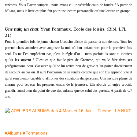
ténèbres. Vous l’avez compris : nous avons eu un véritable coup de foudre ! A partir de
8/9 ans, mais le livre est plus fait pour une lecture personnelle qu’une lecture en groupe.
Une nuit, un chat
. Yvan Pommaux. Ecole des loisirs. (Bibl. LFL
31)
Pour la première fois, le jeune chaton Groucho décide de passer la nuit dehors. Tous les
parents chats attendent avec angoisse la nuit où leur enfant sort pour la première fois
seul. Ils ne l’en empêchent pas, c’est la règle d’or… mais parfois ils sont si inquiets
qu’ils les suivent ! C’est ce que fait le père de Groucho, qui va le filer dans ses
pérégrinations pour s’assurer qu’il ne lui arrive rien de grave et lui porter discrètement
de secours au cas où. Il aura l’occasion de se rendre compte que son fils apprend vite et
qu’il sera bientôt capable d’affronter des situations dangereuses. Une histoire pleine de
charme pour retracer les premiers émois de la jeunesse. Elle aborde un enjeu crucial,
grandir, aussi bien du point de vue des enfants que de celui des parents. A partir de 6/7
ans.
#Albums
#Formations