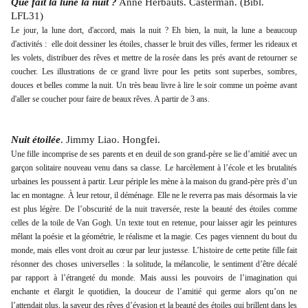
Que fait la lune la nuit ?
Anne Herbauts. Casterman. (Bibl.
LFL31)
Le jour, la lune dort, d'accord, mais la nuit ? Eh bien, la nuit, la lune a beaucoup
d'activités : elle doit dessiner les étoiles, chasser le bruit des villes, fermer les rideaux et
les volets, distribuer des rêves et mettre de la rosée dans les prés avant de retourner se
coucher. Les illustrations de ce grand livre pour les petits sont superbes, sombres,
douces et belles comme la nuit. Un très beau livre à lire le soir comme un poème avant
d'aller se coucher pour faire de beaux rêves. A partir de 3 ans.
Nuit étoilée
. Jimmy Liao. Hongfei.
Une fille incomprise de ses parents et en deuil de son grand-père se lie d’amitié avec un
garçon solitaire nouveau venu dans sa classe. Le harcèlement à l’école et les brutalités
urbaines les poussent à partir. Leur périple les mène à la maison du grand-père près d’un
lac en montagne. À leur retour, il déménage. Elle ne le reverra pas mais désormais la vie
est plus légère. De l’obscurité de la nuit traversée, reste la beauté des étoiles comme
celles de la toile de Van Gogh. Un texte tout en retenue, pour laisser agir les peintures
mêlant la poésie et la géométrie, le réalisme et la magie. Ces pages viennent du bout du
monde, mais elles vont droit au cœur par leur justesse. L’histoire de cette petite fille fait
résonner des choses universelles : la solitude, la mélancolie, le sentiment d’être décalé
par rapport à l’étrangeté du monde. Mais aussi les pouvoirs de l’imagination qui
enchante et élargit le quotidien, la douceur de l’amitié qui germe alors qu’on ne
l’attendait plus, la saveur des rêves d’évasion et la beauté des étoiles qui brillent dans les