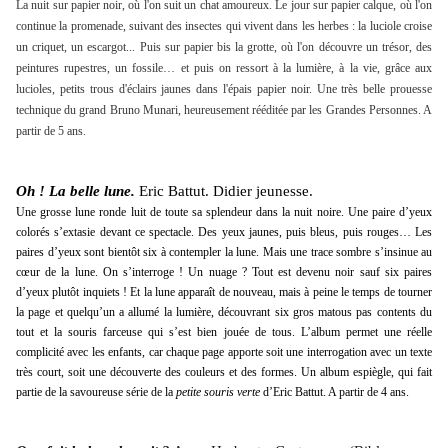
La nuit sur papier noir, où l'on suit un chat amoureux. Le jour sur papier calque, où l'on
continue la promenade, suivant des insectes qui vivent dans les herbes : la luciole croise
un criquet, un escargot... Puis sur papier bis la grotte, où l'on découvre un trésor, des
peintures rupestres, un fossile… et puis on ressort à la lumière, à la vie, grâce aux
lucioles, petits trous d'éclairs jaunes dans l'épais papier noir. Une très belle prouesse
technique du grand Bruno Munari, heureusement rééditée par les Grandes Personnes. A
partir de 5 ans.
Oh ! La belle lune.
Eric Battut. Didier jeunesse.
Une grosse lune ronde luit de toute sa splendeur dans la nuit noire. Une paire d’yeux
colorés s’extasie devant ce spectacle. Des yeux jaunes, puis bleus, puis rouges… Les
paires d’yeux sont bientôt six à contempler la lune. Mais une trace sombre s’insinue au
cœur de la lune. On s’interroge ! Un nuage ? Tout est devenu noir sauf six paires
d’yeux plutôt inquiets ! Et la lune apparaît de nouveau, mais à peine le temps de tourner
la page et quelqu’un a allumé la lumière, découvrant six gros matous pas contents du
tout et la souris farceuse qui s’est bien jouée de tous. L’album permet une réelle
complicité avec les enfants, car chaque page apporte soit une interrogation avec un texte
très court, soit une découverte des couleurs et des formes. Un album espiègle, qui fait
partie de la savoureuse série de la
petite souris verte
d’Eric Battut. A partir de 4 ans.