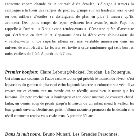
endormie encore chaude de la journée d’été écoulée, s’éloigne à travers la
campagne à la lueur des lampes de poches, grimpe sur les hauteurs vers le ciel
où des milliers d’étoiles se distinguent de plus en plus à mesure qu’ils
avancent. Des petits temps de repos rythment leur avancée, mais Papa les
rappelle à l’ordre : « Nous avons rendez-vous ». C’est une quête d’aventure
qui s’effectue en famille et s’épanouit dans la découverte éblouissante du
« rendez-vous ». Ce superbe album est une véritable immersion dans un
univers de nuit bleutée. Le lecteur est invité à cette randonnée qui sent bon les
nuits étoilées de l’été. A partir de 6/7 ans.
Premier bonjour.
Claire Lebourg/Mickaël Jourdan. Le Rouergue.
Cet album aux couleurs de l’aube raconte tout ce qui précède le moment du réveil : c’est
le parcours du gardien de phare qui éteint la grande lanterne et enfourche son vélo. Il va
croiser sur ce chemin tout un monde qui se réveille, aussi bien la nature que les
humains. Un petit crochet par la boulangerie et son odeur matinale de croissant chaud.
Enfin, un dernier coup de pédale jusqu’à la maison où un enfant attend le veilleur les
bras grands ouverts. Destiné aux petits, l’album raconte la promesse du lendemain et le
réveil comme un rendez-vous chaleureux. A partir de 3/4 ans.
Dans la nuit noire.
Bruno Munari. Les Grandes Personnes.