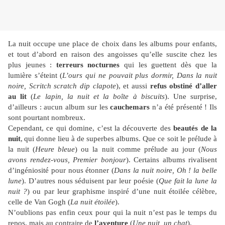
La nuit occupe une place de choix dans les albums pour enfants,
et tout d’abord en raison des angoisses qu’elle suscite chez les
plus jeunes :
terreurs nocturnes
qui les guettent dès que la
lumière s’éteint (
L’ours qui
ne pouvait plus dormir, Dans la nuit
noire, Scritch scratch dip clapote
), et aussi
refus obstiné d’aller
au lit
(
Le lapin, la nuit et la boîte à biscuits
). Une surprise,
d’ailleurs : aucun album sur les
cauchemars
n’a été présenté ! Ils
sont pourtant nombreux.
Cependant, ce qui domine, c’est la découverte des
beautés de la
nuit
,
qui donne lieu
à de superbes albums. Que ce soit le prélude à
la nuit (
Heure bleue
) ou la nuit comme prélude au jour (
Nous
avons rendez-vous, Premier bonjour
). Certains albums rivalisent
d’ingéniosité pour nous étonner (
Dans la nuit noire, Oh ! la belle
lune
). D’autres nous séduisent par leur poésie (
Que fait la lune la
nuit
?
) ou par leur graphisme inspiré d’une nuit étoilée célèbre,
celle de Van Gogh (
La nuit
étoilée
).
N’oublions pas enfin ceux pour qui la nuit n’est pas le temps du
repos, mais au contraire de
l’aventure
(
Une nuit, un chat
).