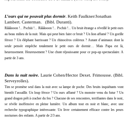
L’ours qui ne pouvait plus dormir
. Keith Faulkner/Jonathan
Lambert. Casterman. (Bibl. Duranti).
Râââooon !... Pschiii !... Râââooon !... Pschiii !... Un bruit étrange a réveillé le petit ours
au beau milieu de la nuit. Mais qui peut bien faire ce bruit ? Un lion affamé ? Un gorille
féroce ? Un éléphant barrissant ? Un rhinocéros coléreux ? Autant d’animaux dont la
seule pensée empêche totalement le petit ours de dormir… Mais Papa est là,
heureusement. Heureusement ? Une chute réjouissante pour ce pop-up spectaculaire. A
partir de 3 ans.
Dans la nuit noire.
Laurie Cohen/Hector Dexet. Frimousse. (Bibl.
Serveyrolles).
Tim se promène seul dans la nuit avec sa lampe de poche. Des bruits inquiétants vont
bientôt l’assaillir. Un loup féroce ? Un ours affamé ? Un monstre venu du futur ? Un
grand dragon prêt à cracher du feu ? Chacune de ses rencontres, terrifiantes dans le noir,
se révèle inoffensive en pleine lumière. Un album tout en noir et blanc, avec une
recherche typographique intéressante. Un livre certainement efficace contre les peurs
nocturnes des enfants. A partir de 2/3 ans.