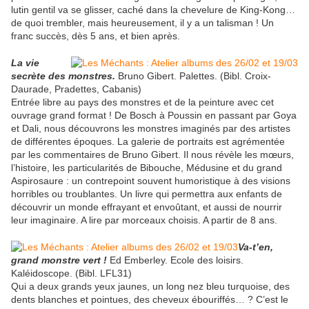
lutin gentil va se glisser, caché dans la chevelure de King-Kong…
de quoi trembler, mais heureusement, il y a un talisman ! Un
franc succès, dès 5 ans, et bien après.
La vie
secrète des monstres.
Bruno Gibert. Palettes. (Bibl. Croix-
Daurade, Pradettes, Cabanis)
Entrée libre au pays des monstres et de la peinture avec cet
ouvrage grand format ! De Bosch à Poussin en passant par Goya
et Dali, nous découvrons les monstres imaginés par des artistes
de différentes époques. La galerie de portraits est agrémentée
par les commentaires de Bruno Gibert. Il nous révèle les mœurs,
l’histoire, les particularités de Bibouche, Médusine et du grand
Aspirosaure : un contrepoint souvent humoristique à des visions
horribles ou troublantes. Un livre qui permettra aux enfants de
découvrir un monde effrayant et envoûtant, et aussi de nourrir
leur imaginaire. A lire par morceaux choisis. A partir de 8 ans.
Va-t’en,
grand monstre vert !
Ed Emberley. Ecole des loisirs.
Kaléidoscope. (Bibl. LFL31)
Qui a deux grands yeux jaunes, un long nez bleu turquoise, des
dents blanches et pointues, des cheveux ébouriffés… ? C’est le