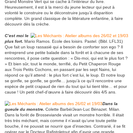
Grand Monstre Vert qui se cache à l’intérieur du livre.
Heureusement, il est à la merci du jeune lecteur qui peut à
volonté le construire ou le déconstruire jusqu’à disparition
complète. Un grand classique de la littérature enfantine, à faire
découvrir dès la crèche.
C’est moi le
plus fort.
Mario Ramos. Ecole des loisirs. Pastel. (Bibl. LFL31)
Que fait un loup rassasié qui a besoin de conforter son ego ? Il
entreprend une petite balade dans la forêt et à chacune de ses
rencontres, il pose cette question : « Dis-moi, qui est le plus fort ?
» Et bien sûr, tout le monde, terrifié, du Petit Chaperon Rouge
aux Trois Petits Cochons, en passant par les sept Nains, lui
répond ce qu’il attend : le plus fort c’est lui, le loup. Et notre loup
se gonfle, se gonfle, se gonfle… jusqu’à ce qu’il rencontre une
espèce de petit crapaud de rien du tout qui lui tient tête… et pour
cause ! Un petit chef-d’œuvre à faire découvrir dès 4/5 ans.
Dans la
gueule du monstre.
Colette Barbé/Jean-Luc Bénazet. Milan.
Dans la forêt de Brosseviande vivait un monstre horrible. Il était
très très méchant, mais comme il n’avait qu’une toute petite
bouche, il ne pouvait se nourrir que d’insectes. Contrarié, il se fit
opérer par le Docteur Rafistoletout afin d’avoir une grande,