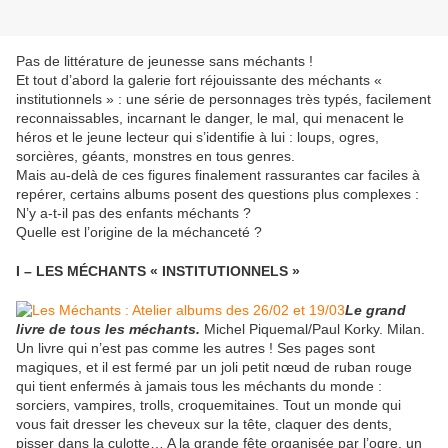
Pas de littérature de jeunesse sans méchants !
Et tout d’abord la galerie fort réjouissante des méchants «
institutionnels » : une série de personnages très typés, facilement
reconnaissables, incarnant le danger, le mal, qui menacent le
héros et le jeune lecteur qui s’identifie à lui : loups, ogres,
sorcières, géants, monstres en tous genres.
Mais au-delà de ces figures finalement rassurantes car faciles à
repérer, certains albums posent des questions plus complexes :
N’y a-t-il pas des enfants méchants ?
Quelle est l’origine de la méchanceté ?
I – LES MÉCHANTS « INSTITUTIONNELS »
Le grand
livre de tous les méchants.
Michel Piquemal/Paul Korky. Milan.
Un livre qui n’est pas comme les autres ! Ses pages sont
magiques, et il est fermé par un joli petit nœud de ruban rouge
qui tient enfermés à jamais tous les méchants du monde :
sorciers, vampires, trolls, croquemitaines. Tout un monde qui
vous fait dresser les cheveux sur la tête, claquer des dents,
pisser dans la culotte… A la grande fête organisée par l’ogre, un