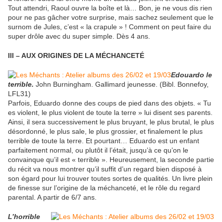
Tout attendri, Raoul ouvre la boîte et là… Bon, je ne vous dis rien
pour ne pas gâcher votre surprise, mais sachez seulement que le
surnom de Jules, c’est « la crapule » ! Comment on peut faire du
super drôle avec du super simple. Dès 4 ans.
III – AUX ORIGINES DE LA MÉCHANCETÉ
Edouardo le
terrible.
John Burningham. Gallimard jeunesse. (Bibl. Bonnefoy,
LFL31)
Parfois, Eduardo donne des coups de pied dans des objets. « Tu
es violent, le plus violent de toute la terre » lui disent ses parents.
Ainsi, il sera successivement le plus bruyant, le plus brutal, le plus
désordonné, le plus sale, le plus grossier, et finalement le plus
terrible de toute la terre. Et pourtant… Eduardo est un enfant
parfaitement normal, ou plutôt il l’était, jusqu’à ce qu’on le
convainque qu’il est « terrible ». Heureusement, la seconde partie
du récit va nous montrer qu’il suffit d’un regard bien disposé à
son égard pour lui trouver toutes sortes de qualités. Un livre plein
de finesse sur l’origine de la méchanceté, et le rôle du regard
parental. A partir de 6/7 ans.
L’horrible