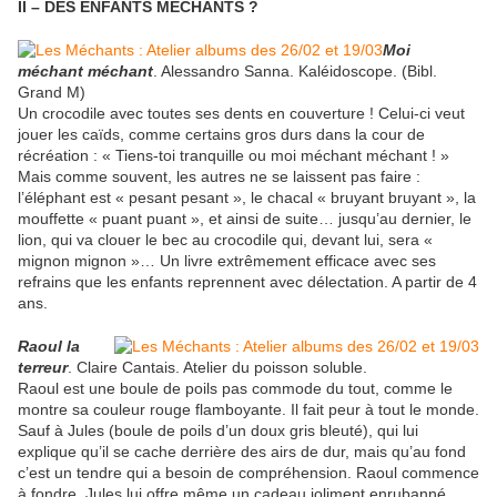
II – DES ENFANTS MÉCHANTS ?
Moi
méchant méchant
. Alessandro Sanna. Kaléidoscope. (Bibl.
Grand M)
Un crocodile avec toutes ses dents en couverture ! Celui-ci veut
jouer les caïds, comme certains gros durs dans la cour de
récréation : « Tiens-toi tranquille ou moi méchant méchant ! »
Mais comme souvent, les autres ne se laissent pas faire :
l’éléphant est « pesant pesant », le chacal « bruyant bruyant », la
mouffette « puant puant », et ainsi de suite… jusqu’au dernier, le
lion, qui va clouer le bec au crocodile qui, devant lui, sera «
mignon mignon »… Un livre extrêmement efficace avec ses
refrains que les enfants reprennent avec délectation. A partir de 4
ans.
Raoul la
terreur
. Claire Cantais. Atelier du poisson soluble.
Raoul est une boule de poils pas commode du tout, comme le
montre sa couleur rouge flamboyante. Il fait peur à tout le monde.
Sauf à Jules (boule de poils d’un doux gris bleuté), qui lui
explique qu’il se cache derrière des airs de dur, mais qu’au fond
c’est un tendre qui a besoin de compréhension. Raoul commence
à fondre. Jules lui offre même un cadeau joliment enrubanné.