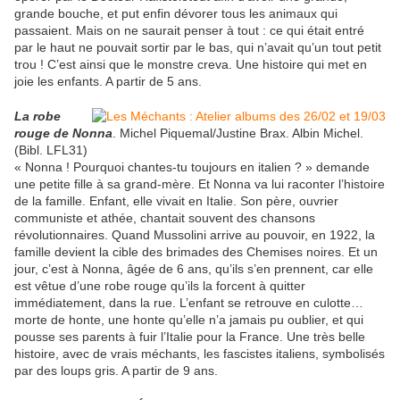
grande bouche, et put enfin dévorer tous les animaux qui
passaient. Mais on ne saurait penser à tout : ce qui était entré
par le haut ne pouvait sortir par le bas, qui n’avait qu’un tout petit
trou ! C’est ainsi que le monstre creva. Une histoire qui met en
joie les enfants. A partir de 5 ans.
La robe
rouge de Nonna
. Michel Piquemal/Justine Brax. Albin Michel.
(Bibl. LFL31)
« Nonna ! Pourquoi chantes-tu toujours en italien ? » demande
une petite fille à sa grand-mère. Et Nonna va lui raconter l’histoire
de la famille. Enfant, elle vivait en Italie. Son père, ouvrier
communiste et athée, chantait souvent des chansons
révolutionnaires. Quand Mussolini arrive au pouvoir, en 1922, la
famille devient la cible des brimades des Chemises noires. Et un
jour, c’est à Nonna, âgée de 6 ans, qu’ils s’en prennent, car elle
est vêtue d’une robe rouge qu’ils la forcent à quitter
immédiatement, dans la rue. L’enfant se retrouve en culotte…
morte de honte, une honte qu’elle n’a jamais pu oublier, et qui
pousse ses parents à fuir l’Italie pour la France. Une très belle
histoire, avec de vrais méchants, les fascistes italiens, symbolisés
par des loups gris. A partir de 9 ans.