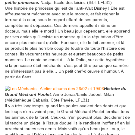
petite princesse.
Nadja. Ecole des loisirs. (Bibl. LFL31)
Une histoire de princesse qui est de l’anti-Walt Disney ! Elle est
affreusement méchante avec tout le monde, et fait régner la
terreur à la cour, sous le regard effaré de ses parents,
complètement dépassés. Ces derniers appellent même un
docteur, mais elle le mord ! Un beau jour cependant, elle apprend
par ses amies qu’il existe un monstre qui a la réputation d’être
encore plus méchant qu’elle. Furieuse, elle le fait amener, et là…
se produit le plus horrible coup de foudre de toute l’histoire des
contes. Ils vécurent très heureux et eurent beaucoup de petits
monstres. Le conte se conclut… à la Dolto, sur cette hypothèse :
si la princesse était méchante, c’est peut-être parce que sa mère
ne s’intéressait pas à elle… Un petit chef-d’œuvre d’humour. A
partir de 6ans.
Histoire du
Grand Méchant Poulet
. Anne Jonas/Emile Jadoul. Milan
(Médiathèque Cabanis, Côte Pavée, LFL31)
Il y a très longtemps, quand les poules avaient des dents et que
les loups n’en avaient pas, le Grand Méchant Poulet terrifiait tous
les animaux de la forêt. Ceux-ci, n’en pouvant plus, décidèrent de
lui tendre un piège, à l’issue duquel ils le rendirent inoffensif en lui
arrachant toutes ses dents. Mais voilà qu’un beau jour Loup, le
gentil loup, eut l’idée d’essayer les dents… « Là, il se trouva